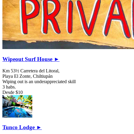
Wipeout Surf House ►
Km 53½ Carretera del Litoral,
Playa El Zonte,
Chiltiupán
Wiping out is an underappreciated skill
3 habs.
Desde
$10
Tunco Lodge ►