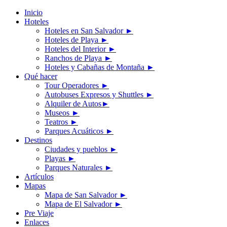
Inicio
Hoteles
Hoteles en San Salvador
►
Hoteles de Playa
►
Hoteles del Interior
►
Ranchos de Playa
►
Hoteles y Cabañas de Montaña
►
Qué hacer
Tour Operadores
►
Autobuses Expresos y Shuttles
►
Alquiler de Autos
►
Museos
►
Teatros
►
Parques Acuáticos
►
Destinos
Ciudades y pueblos
►
Playas
►
Parques Naturales
►
Artículos
Mapas
Mapa de San Salvador
►
Mapa de El Salvador
►
Pre Viaje
Enlaces