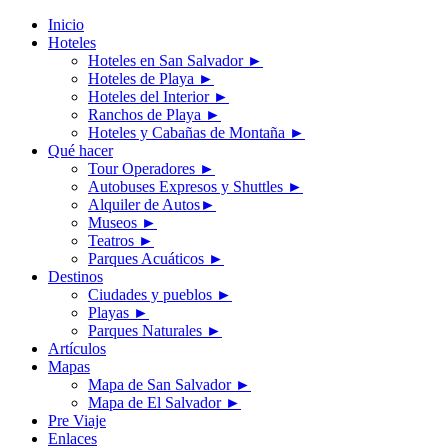
Inicio
Hoteles
Hoteles en San Salvador
►
Hoteles de Playa
►
Hoteles del Interior
►
Ranchos de Playa
►
Hoteles y Cabañas de Montaña
►
Qué hacer
Tour Operadores
►
Autobuses Expresos y Shuttles
►
Alquiler de Autos
►
Museos
►
Teatros
►
Parques Acuáticos
►
Destinos
Ciudades y pueblos
►
Playas
►
Parques Naturales
►
Artículos
Mapas
Mapa de San Salvador
►
Mapa de El Salvador
►
Pre Viaje
Enlaces