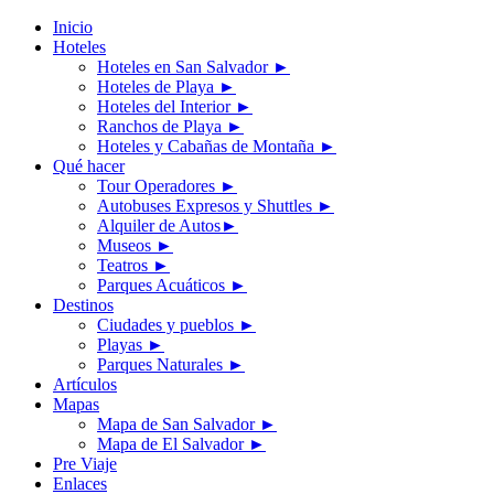
Inicio
Hoteles
Hoteles en San Salvador
►
Hoteles de Playa
►
Hoteles del Interior
►
Ranchos de Playa
►
Hoteles y Cabañas de Montaña
►
Qué hacer
Tour Operadores
►
Autobuses Expresos y Shuttles
►
Alquiler de Autos
►
Museos
►
Teatros
►
Parques Acuáticos
►
Destinos
Ciudades y pueblos
►
Playas
►
Parques Naturales
►
Artículos
Mapas
Mapa de San Salvador
►
Mapa de El Salvador
►
Pre Viaje
Enlaces