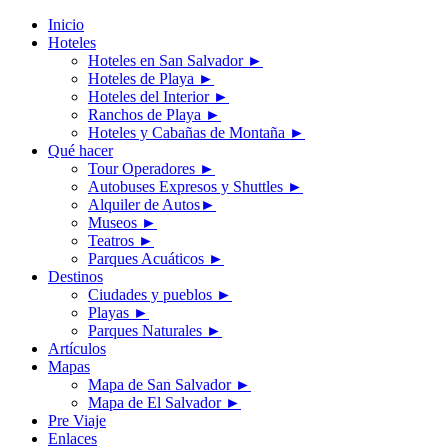
Inicio
Hoteles
Hoteles en San Salvador
►
Hoteles de Playa
►
Hoteles del Interior
►
Ranchos de Playa
►
Hoteles y Cabañas de Montaña
►
Qué hacer
Tour Operadores
►
Autobuses Expresos y Shuttles
►
Alquiler de Autos
►
Museos
►
Teatros
►
Parques Acuáticos
►
Destinos
Ciudades y pueblos
►
Playas
►
Parques Naturales
►
Artículos
Mapas
Mapa de San Salvador
►
Mapa de El Salvador
►
Pre Viaje
Enlaces