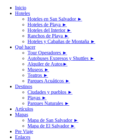
Inicio
Hoteles
Hoteles en San Salvador
►
Hoteles de Playa
►
Hoteles del Interior
►
Ranchos de Playa
►
Hoteles y Cabañas de Montaña
►
Qué hacer
Tour Operadores
►
Autobuses Expresos y Shuttles
►
Alquiler de Autos
►
Museos
►
Teatros
►
Parques Acuáticos
►
Destinos
Ciudades y pueblos
►
Playas
►
Parques Naturales
►
Artículos
Mapas
Mapa de San Salvador
►
Mapa de El Salvador
►
Pre Viaje
Enlaces