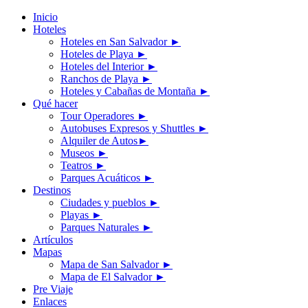
Inicio
Hoteles
Hoteles en San Salvador
►
Hoteles de Playa
►
Hoteles del Interior
►
Ranchos de Playa
►
Hoteles y Cabañas de Montaña
►
Qué hacer
Tour Operadores
►
Autobuses Expresos y Shuttles
►
Alquiler de Autos
►
Museos
►
Teatros
►
Parques Acuáticos
►
Destinos
Ciudades y pueblos
►
Playas
►
Parques Naturales
►
Artículos
Mapas
Mapa de San Salvador
►
Mapa de El Salvador
►
Pre Viaje
Enlaces