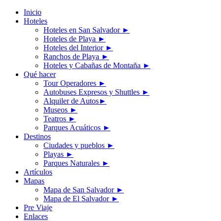
Inicio
Hoteles
Hoteles en San Salvador
►
Hoteles de Playa
►
Hoteles del Interior
►
Ranchos de Playa
►
Hoteles y Cabañas de Montaña
►
Qué hacer
Tour Operadores
►
Autobuses Expresos y Shuttles
►
Alquiler de Autos
►
Museos
►
Teatros
►
Parques Acuáticos
►
Destinos
Ciudades y pueblos
►
Playas
►
Parques Naturales
►
Artículos
Mapas
Mapa de San Salvador
►
Mapa de El Salvador
►
Pre Viaje
Enlaces