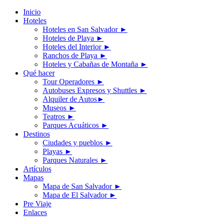
Inicio
Hoteles
Hoteles en San Salvador
►
Hoteles de Playa
►
Hoteles del Interior
►
Ranchos de Playa
►
Hoteles y Cabañas de Montaña
►
Qué hacer
Tour Operadores
►
Autobuses Expresos y Shuttles
►
Alquiler de Autos
►
Museos
►
Teatros
►
Parques Acuáticos
►
Destinos
Ciudades y pueblos
►
Playas
►
Parques Naturales
►
Artículos
Mapas
Mapa de San Salvador
►
Mapa de El Salvador
►
Pre Viaje
Enlaces