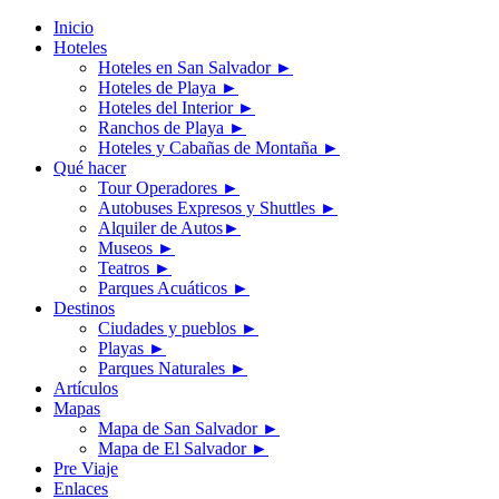
Inicio
Hoteles
Hoteles en San Salvador
►
Hoteles de Playa
►
Hoteles del Interior
►
Ranchos de Playa
►
Hoteles y Cabañas de Montaña
►
Qué hacer
Tour Operadores
►
Autobuses Expresos y Shuttles
►
Alquiler de Autos
►
Museos
►
Teatros
►
Parques Acuáticos
►
Destinos
Ciudades y pueblos
►
Playas
►
Parques Naturales
►
Artículos
Mapas
Mapa de San Salvador
►
Mapa de El Salvador
►
Pre Viaje
Enlaces